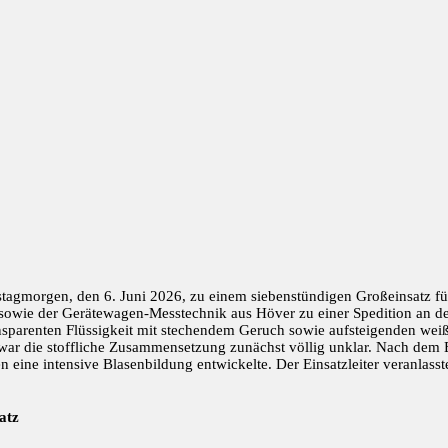
agmorgen, den 6. Juni 2026, zu einem siebenstündigen Großeinsatz für
sowie der Gerätewagen-Messtechnik aus Höver zu einer Spedition an der 
ansparenten Flüssigkeit mit stechendem Geruch sowie aufsteigenden weiß
r die stoffliche Zusammensetzung zunächst völlig unklar. Nach dem Eint
 eine intensive Blasenbildung entwickelte. Der Einsatzleiter veranlas
atz