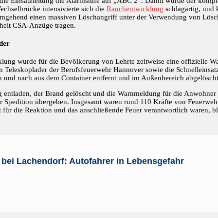
 die Einsatzleitung die Alarmstufe auf „ABC 2“. Damit wurde der komp
chselbrücke intensivierte sich die
Rauchentwicklung
schlagartig, und 
umgehend einen massiven Löschangriff unter der Verwendung von Lösc
rheit CSA-Anzüge tragen.
der
klung wurde für die Bevölkerung von Lehrte zeitweise eine offizielle 
ein Teleskoplader der Berufsfeuerwehr Hannover sowie die Schnelleins
h und nach aus dem Container entfernt und im Außenbereich abgelöscht
g entladen, der Brand gelöscht und die Warnmeldung für die Anwohner
der Spedition übergeben. Insgesamt waren rund 110 Kräfte von Feuerweh
für die Reaktion und das anschließende Feuer verantwortlich waren, b
3 bei Lachendorf: Autofahrer in Lebensgefahr