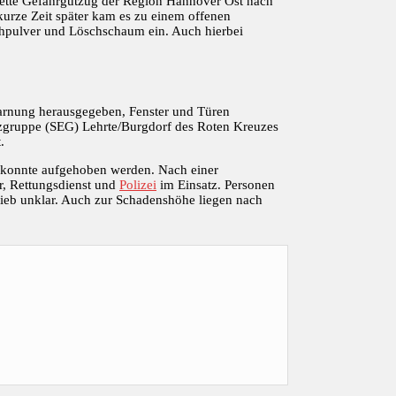
lette Gefahrgutzug der Region Hannover Ost nach
kurze Zeit später kam es zu einem offenen
hpulver und Löschschaum ein. Auch hierbei
Warnung herausgegeben, Fenster und Türen
atzgruppe (SEG) Lehrte/Burgdorf des Roten Kreuzes
.
 konnte aufgehoben werden. Nach einer
r, Rettungsdienst und
Polizei
im Einsatz. Personen
lieb unklar. Auch zur Schadenshöhe liegen nach