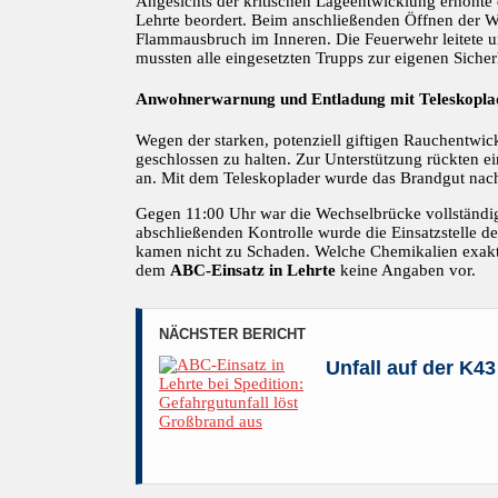
Angesichts der kritischen Lageentwicklung erhöhte
Lehrte beordert. Beim anschließenden Öffnen der We
Flammausbruch im Inneren. Die Feuerwehr leitete 
mussten alle eingesetzten Trupps zur eigenen Siche
Anwohnerwarnung und Entladung mit Teleskopla
Wegen der starken, potenziell giftigen Rauchentwic
geschlossen zu halten. Zur Unterstützung rückten 
an. Mit dem Teleskoplader wurde das Brandgut nac
Gegen 11:00 Uhr war die Wechselbrücke vollständi
abschließenden Kontrolle wurde die Einsatzstelle 
kamen nicht zu Schaden. Welche Chemikalien exakt 
dem
ABC-Einsatz in Lehrte
keine Angaben vor.
NÄCHSTER BERICHT
Unfall auf der K4