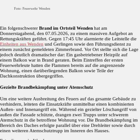
Foto: Feuerwehr Wenden
Ein folgenschwerer
Brand im Ortsteil Wenden
hat am
Donnerstagabend, den 07.05.2026, zu einem massiven Aufgebot an
Rettungskräften geführt. Gegen 17:45 Uhr alarmierte die Leitstelle die
Einheiten aus Wenden
und Gerlingen sowie den Führungsdienst zu
einem zunächst gemeldeten Zimmerbrand. Vor Ort stellte sich die Lage
jedoch deutlich dramatischer dar: Ein gasbetriebener Heizpilz auf
einem Balkon war in Brand geraten. Beim Eintreffen der ersten
Feuerwehrleute hatten die Flammen bereits auf die angrenzende
Wohnung, einen darüberliegenden Balkon sowie Teile der
Dachkonstruktion übergegriffen.
Gezielte Brandbekämpfung unter Atemschutz
Um eine weitere Ausbreitung des Feuers auf das gesamte Gebäude zu
verhindern, leiteten die Einsatzkräfte unmittelbar einen kombinierten
Außen- und Innenangriff ein. Während ein gezielter Löschangriff von
außen die Fassade schützte, drangen zwei Trupps unter schwerem
Atemschutz in die betroffene Wohnung vor. Die Brandbekämpfung im
Bereich des Daches erfolgte parallel über eine Drehleiter sowie durch
einen weiteren Atemschutztrupp im Inneren des Hauses.