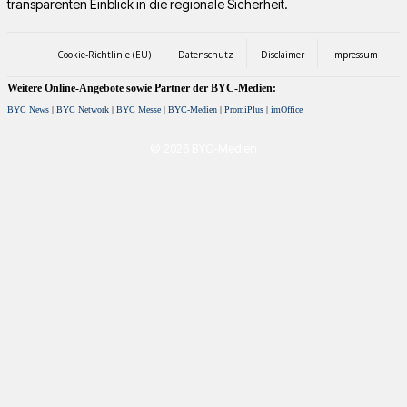
transparenten Einblick in die regionale Sicherheit.
Cookie-Richtlinie (EU)
Datenschutz
Disclaimer
Impressum
Weitere Online-Angebote sowie Partner der BYC-Medien:
BYC News
|
BYC Network
|
BYC Messe
|
BYC-Medien
|
PromiPlus
|
imOffice
© 2026 BYC-Medien