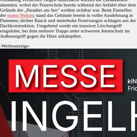
alarmiert, wobei der Feuerschein bereits während der Anfahrt über dem
Gelände der „Paradies am See“ weithin sichtbar war. Beim Eintreffen
der
ersten Wehren
stand das Gebäude bereits in voller Ausdehnung in
Flammen; dichter Rauch und meterhohe Feuerzungen schlugen aus der
Dachkonstruktion. Umgehend wurde ein massiver Löschangriff
eingeleitet, bei dem mehrere Trupps unter schwerem Atemschutz im
Außenangriff gegen die Hitze ankämpften.
-Werbeanzeige-