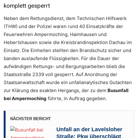
komplett gesperrt
Neben dem Rettungsdienst, dem Technischen Hilfswerk
(THW) und der Polizei waren rund 40 Einsatzkräfte der
Feuerwehren Ampermoching, Haimhausen und
Hebertshausen sowie die Kreisbrandinspektion Dachau im
Einsatz. Die Einheiten stellten den Brandschutz sicher und
banden auslaufende Flüssigkeiten. Für die Dauer der
aufwändigen Rettungs- und Bergungsarbeiten blieb die
Staatsstraße 2339 voll gesperrt. Auf Anordnung der
Staatsanwaltschaft wurde ein unfallanalytisches Gutachten
zur Klärung des exakten Hergangs, der zu dem
Busunfall
bei Ampermoching
führte, in Auftrag gegeben.
Foto: Kreisfeuerwehrverband Dachau
Foto: Kreisfeuerwehrverband Dachau
NÄCHSTER BERICHT
Unfall an der Lavelsloher
Straße: Pkw überschlägt