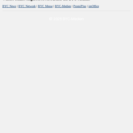
BYC News
|
BYC Network
|
BYC Messe
|
BYC-Medien
|
PromiPlus
|
imOffice
© 2026 BYC-Medien