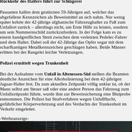
Rückkehr des Halters führt zur Schlägerei
Passanten halfen dem gestürzten 59-Jährigen auf, welcher das
abgefallene Kennzeichen als Beweismittel an sich nahm. Nur wenig
später kehrte der 42-jährige afghanische Fahrzeughalter zu Fuß zum
Unfallort zurück – allerdings nicht, um Erste Hilfe zu leisten, sondern
um sein Nummernschild zurückzufordern. In der Folge kam es zu
einem handgreiflichen Streit zwischen dem verletzten Pedelec-Fahrer
und dem Halter. Dabei soll der 42-Jährige das Opfer sogar mit dem
scharfkantigen Metallkennzeichen geschlagen haben. Beide Männer
erlitten bei der Rangelei leichte Verletzungen.
Polizei ermittelt wegen Trunkenheit
Bei der Aufnahme vom
Unfall in Altenessen-Süd
stellten die Beamten
deutliche Anzeichen für eine Alkoholisierung bei dem 42-jährigen
Jaguar-Halter fest. Da zum aktuellen Zeitpunkt völlig unklar ist, ob der
Mann selbst am Steuer saß oder eine andere Person das Fahrzeug zum
Unfallzeitpunkt führte, wurde ihm zur Beweissicherung eine Blutprobe
entnommen. Die Polizei hat Strafverfahren wegen Unfallflucht,
gefährlicher Körperverletzung und des Verdachts der Trunkenheit im
Verkehr eingeleitet.
-Werbeanzeige-