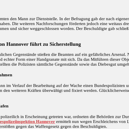
Beamten den Mann zur Dienststelle. In der Befragung gab der nach eige
ben. Die weiteren Nachforschungen förderten jedoch eine weitaus dre
en und sicher weggeschlossen worden. Der Beschuldigte gab schließlic
on Hannover führt zu Sicherstellung
lichen Gegenstände stießen die Beamten auf ein gefährliches Arsenal.
nd echter Form einer Handgranate mit sich. Da das Mitführen dieser Ob
tellten die Polizisten sämtliche Gegenstände sowie das Diebesgut umgeh
ßnahmen
 Mann im Verlauf der Bearbeitung auf der Wache einen Bundespolizisten u
den weiteren Kräften überwältigt und fixiert werden. Glücklicherweise 
rafen
polizeilich in Erscheinung getreten war, ordneten die Behörden zur Du
espolizeiinspektion Hannover
ermittelt nun wegen Erschleichens von 
Verstößen gegen das Waffengesetz gegen den Beschuldigten.