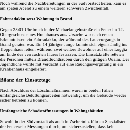
Noch während die Nachbereitungen in der Südvorstadt liefen, kam es
am späten Abend zu einem weiteren schweren Zwischenfall.
Fahrradakku setzt Wohnung in Brand
Gegen 23:01 Uhr brach in der Michaelangelostraße ein Feuer im 12.
Obergeschoss eines Hochhauses aus. Ursache war nach ersten
Erkenntnissen ein Fahrradakku, der während des Ladevorgangs in
Brand geraten war. Ein 14-jähriger Junge konnte sich eigenständig ins
Treppenhaus retten, während zwei weitere Bewohner auf einer Loggia
am Ende des verrauchten Flures festsaßen. Die Einsatzkräfte retteten
die Personen mittels Brandfluchthauben durch den giftigen Qualm. Der
Jugendliche wurde mit Verdacht auf eine Rauchgasvergiftung in ein
Krankenhaus eingeliefert.
Bilanz der Einsatztage
Nach Abschluss der Löschmaßnahmen waren in beiden Fällen
umfangreiche Belüftungsarbeiten notwendig, um die Gebäude wieder
sicher betreten zu können.
Umfangreiche Schadstoffmessungen in Wohngebäuden
Sowohl in der Südvorstadt als auch in Zschertnitz führten Spezialisten
der Feuerwehr Messungen durch, um sicherzustellen, dass kein