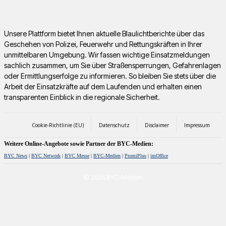
Unsere Plattform bietet Ihnen aktuelle Blaulichtberichte über das
Geschehen von Polizei, Feuerwehr und Rettungskräften in Ihrer
unmittelbaren Umgebung. Wir fassen wichtige Einsatzmeldungen
sachlich zusammen, um Sie über Straßensperrungen, Gefahrenlagen
oder Ermittlungserfolge zu informieren. So bleiben Sie stets über die
Arbeit der Einsatzkräfte auf dem Laufenden und erhalten einen
transparenten Einblick in die regionale Sicherheit.
Cookie-Richtlinie (EU)
Datenschutz
Disclaimer
Impressum
Weitere Online-Angebote sowie Partner der BYC-Medien:
BYC News
|
BYC Network
|
BYC Messe
|
BYC-Medien
|
PromiPlus
|
imOffice
© 2026 BYC-Medien