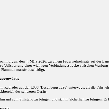
wochmorgen, den 4. März 2026, zu einem Feuerwehreinsatz auf der Land
ise Vollsperrung einer wichtigen Verbindungsstrecke zwischen Warburg 
e Flammen massiv beschädigt.
sgegenwärtig
em Radlader auf der L838 (Desenbergstraße) unterwegs, als die Fahrt e
kbereich des schweren Geräts.
rand zum Stillstand zu bringen und sich in Sicherheit zu bringen. Er b
nsatz