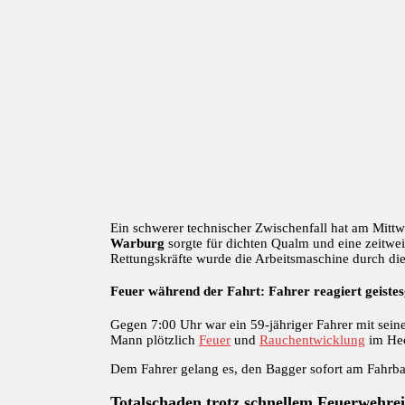
Ein schwerer technischer Zwischenfall hat am Mitt
Warburg
sorgte für dichten Qualm und eine zeitwe
Rettungskräfte wurde die Arbeitsmaschine durch di
Feuer während der Fahrt: Fahrer reagiert geiste
Gegen 7:00 Uhr war ein 59-jähriger Fahrer mit sein
Mann plötzlich
Feuer
und
Rauchentwicklung
im Hec
Dem Fahrer gelang es, den Bagger sofort am Fahrbahn
Totalschaden trotz schnellem Feuerwehrei