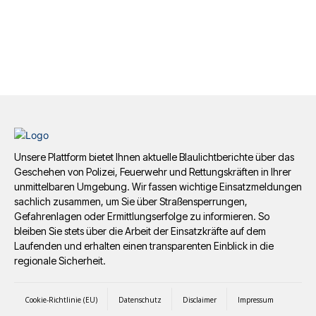
Foto: FF VG Westerburg
Unsere Plattform bietet Ihnen aktuelle Blaulichtberichte über das
Geschehen von Polizei, Feuerwehr und Rettungskräften in Ihrer
unmittelbaren Umgebung. Wir fassen wichtige Einsatzmeldungen
sachlich zusammen, um Sie über Straßensperrungen,
Foto: FF VG Westerburg
Gefahrenlagen oder Ermittlungserfolge zu informieren. So
Foto: FF VG Westerburg
bleiben Sie stets über die Arbeit der Einsatzkräfte auf dem
Laufenden und erhalten einen transparenten Einblick in die
regionale Sicherheit.
Cookie-Richtlinie (EU)
Datenschutz
Disclaimer
Impressum