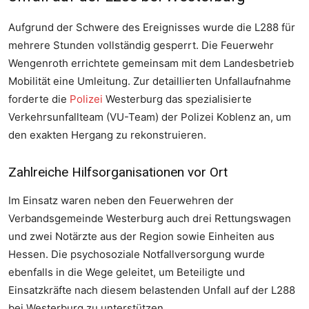
Aufgrund der Schwere des Ereignisses wurde die L288 für
mehrere Stunden vollständig gesperrt. Die Feuerwehr
Wengenroth errichtete gemeinsam mit dem Landesbetrieb
Mobilität eine Umleitung. Zur detaillierten Unfallaufnahme
forderte die
Polizei
Westerburg das spezialisierte
Foto: FF VG Westerburg
Verkehrsunfallteam (VU-Team) der Polizei Koblenz an, um
Foto: FF VG Westerburg
den exakten Hergang zu rekonstruieren.
Zahlreiche Hilfsorganisationen vor Ort
Im Einsatz waren neben den Feuerwehren der
Verbandsgemeinde Westerburg auch drei Rettungswagen
und zwei Notärzte aus der Region sowie Einheiten aus
Hessen. Die psychosoziale Notfallversorgung wurde
ebenfalls in die Wege geleitet, um Beteiligte und
Foto: FF VG Westerburg
Einsatzkräfte nach diesem belastenden Unfall auf der L288
Foto: FF VG Westerburg
bei Westerburg zu unterstützen.