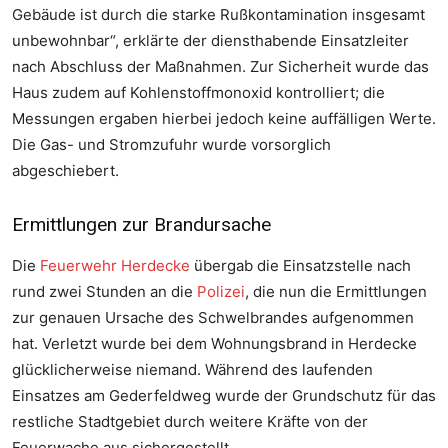
Gebäude ist durch die starke Rußkontamination insgesamt
unbewohnbar“, erklärte der diensthabende Einsatzleiter
nach Abschluss der Maßnahmen. Zur Sicherheit wurde das
Foto: FW-EN
Haus zudem auf Kohlenstoffmonoxid kontrolliert; die
Foto: FW-EN
Messungen ergaben hierbei jedoch keine auffälligen Werte.
Die Gas- und Stromzufuhr wurde vorsorglich
abgeschiebert.
Ermittlungen zur Brandursache
Die
Feuerwehr Herdecke
übergab die Einsatzstelle nach
rund zwei Stunden an die
Polizei
, die nun die Ermittlungen
zur genauen Ursache des Schwelbrandes aufgenommen
hat. Verletzt wurde bei dem Wohnungsbrand in Herdecke
glücklicherweise niemand. Während des laufenden
Einsatzes am Gederfeldweg wurde der Grundschutz für das
restliche Stadtgebiet durch weitere Kräfte von der
Feuerwache aus sichergestellt.