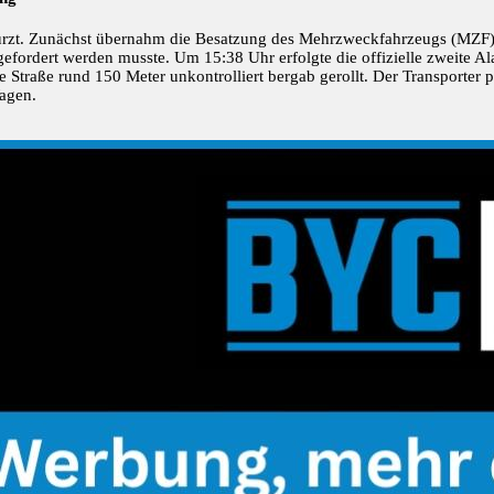
türzt. Zunächst übernahm die Besatzung des Mehrzweckfahrzeugs (MZF)
fordert werden musste. Um 15:38 Uhr erfolgte die offizielle zweite A
 Straße rund 150 Meter unkontrolliert bergab gerollt. Der Transporter p
Wagen.