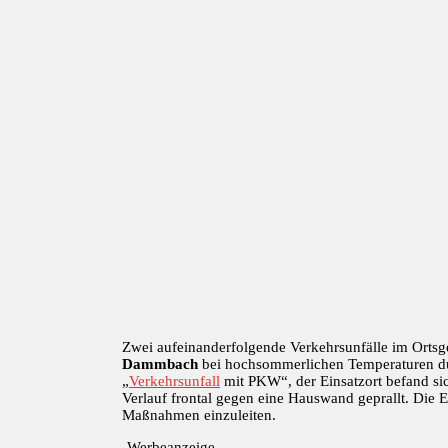
Zwei aufeinanderfolgende Verkehrsunfälle im Ortsge
Dammbach
bei hochsommerlichen Temperaturen durc
„
Verkehrsunfall
mit PKW“, der Einsatzort befand s
Verlauf frontal gegen eine Hauswand geprallt. Die 
Maßnahmen einzuleiten.
-Werbeanzeige-