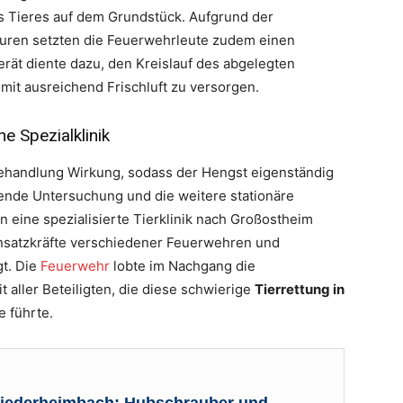
s Tieres auf dem Grundstück. Aufgrund der
ren setzten die Feuerwehrleute zudem einen
Foto: FW Hanau
erät diente dazu, den Kreislauf des abgelegten
 mit ausreichend Frischluft zu versorgen.
e Spezialklinik
e Behandlung Wirkung, sodass der Hengst eigenständig
ende Untersuchung und die weitere stationäre
 eine spezialisierte Tierklinik nach Großostheim
insatzkräfte verschiedener Feuerwehren und
gt. Die
Feuerwehr
lobte im Nachgang die
aller Beteiligten, die diese schwierige
Tierrettung in
 führte.
Niederheimbach: Hubschrauber und