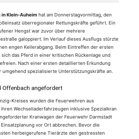
g in Klein-Auheim
hat am Donnerstagvormittag, den
ßeinsatz überregionaler Rettungskräfte geführt. Ein
ufener Hengst war zuvor über mehrere
estraße galoppiert. Im Verlauf dieses Ausflugs stürzte
nen engen Kellerabgang. Beim Eintreffen der ersten
sich das Pferd in einer kritischen Rückenlage und
efreien. Nach einer ersten detaillierten Erkundung
er umgehend spezialisierte Unterstützungskräfte an.
d Offenbach angefordert
Kinzig-Kreises wurden die Feuerwehren aus
ihren Wechselladerfahrzeugen inklusive Spezialkran
ch angeforderter Kranwagen der Feuerwehr Darmstadt
n Einsatzplanung vor Ort abbrechen. Bevor die
sten herbeigerufene Tierärzte den gestressten