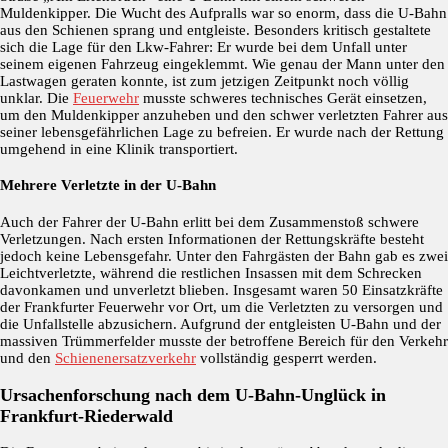
Muldenkipper. Die Wucht des Aufpralls war so enorm, dass die U-Bahn
aus den Schienen sprang und entgleiste. Besonders kritisch gestaltete
sich die Lage für den Lkw-Fahrer: Er wurde bei dem Unfall unter
seinem eigenen Fahrzeug eingeklemmt. Wie genau der Mann unter den
Lastwagen geraten konnte, ist zum jetzigen Zeitpunkt noch völlig
unklar. Die
Feuerwehr
musste schweres technisches Gerät einsetzen,
um den Muldenkipper anzuheben und den schwer verletzten Fahrer aus
seiner lebensgefährlichen Lage zu befreien. Er wurde nach der Rettung
umgehend in eine Klinik transportiert.
Mehrere Verletzte in der U-Bahn
Auch der Fahrer der U-Bahn erlitt bei dem Zusammenstoß schwere
Verletzungen. Nach ersten Informationen der Rettungskräfte besteht
jedoch keine Lebensgefahr. Unter den Fahrgästen der Bahn gab es zwei
Leichtverletzte, während die restlichen Insassen mit dem Schrecken
davonkamen und unverletzt blieben. Insgesamt waren 50 Einsatzkräfte
der Frankfurter Feuerwehr vor Ort, um die Verletzten zu versorgen und
die Unfallstelle abzusichern. Aufgrund der entgleisten U-Bahn und der
massiven Trümmerfelder musste der betroffene Bereich für den Verkehr
und den
Schienenersatzverkehr
vollständig gesperrt werden.
Ursachenforschung nach dem U-Bahn-Unglück in
Frankfurt-Riederwald