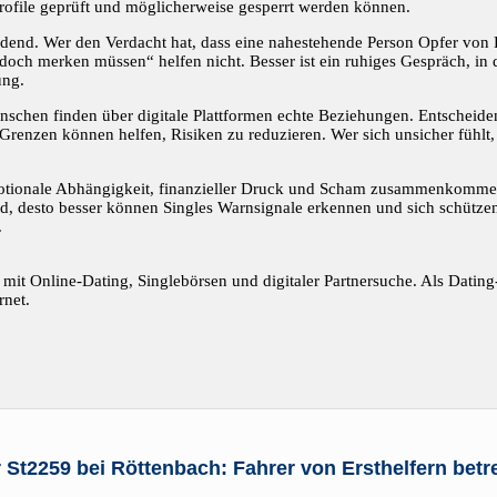
 Profile geprüft und möglicherweise gesperrt werden können.
eidend. Wer den Verdacht hat, dass eine nahestehende Person Opfer von 
doch merken müssen“ helfen nicht. Besser ist ein ruhiges Gespräch, in
ung.
enschen finden über digitale Plattformen echte Beziehungen. Entscheide
renzen können helfen, Risiken zu reduzieren. Wer sich unsicher fühlt, 
otionale Abhängigkeit, finanzieller Druck und Scham zusammenkomme
, desto besser können Singles Warnsignale erkennen und sich schützen.
.
n mit Online-Dating, Singlebörsen und digitaler Partnersuche. Als Datin
rnet.
r St2259 bei Röttenbach: Fahrer von Ersthelfern betr