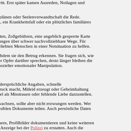
ritt. Erst später kamen Ausreden, Notlagen und
splänen oder Seelenverwandtschaft die Rede.
ein Krankheitsfall oder ein plötzliches familiäres
sten, Zollgebühren, eine angeblich gesperrte Karte
ungen über schwer nachvollziehbare Wege. Für
eliebten Menschen in einer Notsituation zu helfen.
chdem sie den Betrug erkennen. Sie fragen sich, wie
r Opfer darüber sprechen, desto länger bleiben die
ezielter emotionaler Manipulation.
idersprüchliche Angaben, schnelle
uck macht, Mitleid erzeugt oder Geheimhaltung
l als Misstrauen oder fehlende Liebe darzustellen.
wachsen, sollte aber nicht erzwungen werden. Wer
nsiblen Dokumente teilen. Auch persönliche Daten
hern, Profilbilder dokumentieren und keine weiteren
, Anzeige bei der
Polizei
zu erstatten. Auch die