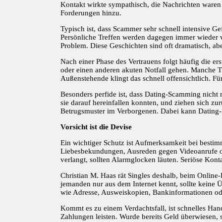
Kontakt wirkte sympathisch, die Nachrichten waren 
Forderungen hinzu.
Typisch ist, dass Scammer sehr schnell intensive G
Persönliche Treffen werden dagegen immer wieder ver
Problem. Diese Geschichten sind oft dramatisch, ab
Nach einer Phase des Vertrauens folgt häufig die er
oder einen anderen akuten Notfall gehen. Manche 
Außenstehende klingt das schnell offensichtlich. Für
Besonders perfide ist, dass Dating-Scamming nicht 
sie darauf hereinfallen konnten, und ziehen sich zu
Betrugsmuster im Verborgenen. Dabei kann Dating-Sc
Vorsicht ist die Devise
Ein wichtiger Schutz ist Aufmerksamkeit bei bestim
Liebesbekundungen, Ausreden gegen Videoanrufe o
verlangt, sollten Alarmglocken läuten. Seriöse Kont
Christian M. Haas rät Singles deshalb, beim Online
jemanden nur aus dem Internet kennt, sollte keine
wie Adresse, Ausweiskopien, Bankinformationen oder
Kommt es zu einem Verdachtsfall, ist schnelles Hand
Zahlungen leisten. Wurde bereits Geld überwiesen, 