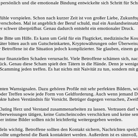
persönlich und die emotionale Bindung entwickelte sich Schritt für Sch
efühle vorspielen. Schon nach kurzer Zeit ist von großer Liebe, Zukunft
schoben. Mal ist angeblich der Beruf schuld, mal ein Auslandseinsatz, 
er schwer überprüfbar. Genau dadurch entsteht ein emotionaler Druck.
ste Bitte um Hilfe. Es kann um Geld für ein Flugticket, medizinische Ko
Täter bitten auch um Gutscheinkarten, Kryptowährungen oder Überweis
 Betroffene ist die Situation jedoch komplizierter. Sie glauben, einem g
nur finanziellen Schaden verursacht. Viele Betroffene schämen sich, na
rück. Genau diese Scham spielt den Tätern in die Hände. Denn je wenige
amming jeden treffen. Es hat nichts mit Naivität zu tun, sondern mit g
mten Warnsignalen. Dazu gehören Profile mit sehr perfekten Bildern, w
der Treffen sowie jede Form von Geldforderung. Auch wenn jemand Dr
akte haben Verständnis für Vorsicht. Betrüger dagegen versuchen, Zweife
-Dating Herz und Verstand zusammenarbeiten zu lassen. Vertrauen darf 
 Überweisungen tätigen, keine Gutscheincodes verschicken und keine se
 intime Bilder sollten nicht leichtfertig weitergegeben werden.
eln wichtig. Betroffene sollten den Kontakt sichern, Nachrichten speic
sollte umgehend die Bank kontaktiert werden. Außerdem ist es sinnvoll