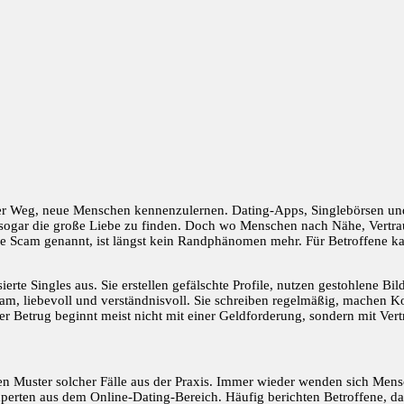
maler Weg, neue Menschen kennenzulernen. Dating-Apps, Singlebörsen un
t sogar die große Liebe zu finden. Doch wo Menschen nach Nähe, Vertr
 Scam genannt, ist längst kein Randphänomen mehr. Für Betroffene kan
erte Singles aus. Sie erstellen gefälschte Profile, nutzen gestohlene B
am, liebevoll und verständnisvoll. Sie schreiben regelmäßig, machen K
er Betrug beginnt meist nicht mit einer Geldforderung, sondern mit Vert
en Muster solcher Fälle aus der Praxis. Immer wieder wenden sich Men
rten aus dem Online-Dating-Bereich. Häufig berichten Betroffene, dass