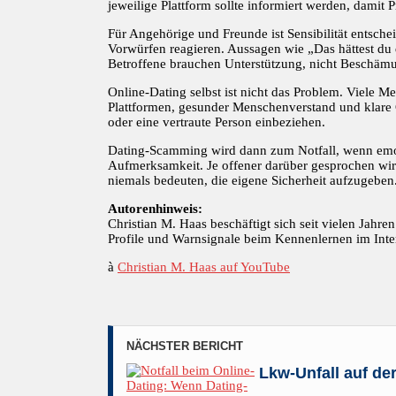
jeweilige Plattform sollte informiert werden, damit
Für Angehörige und Freunde ist Sensibilität entsch
Vorwürfen reagieren. Aussagen wie „Das hättest du 
Betroffene brauchen Unterstützung, nicht Beschäm
Online-Dating selbst ist nicht das Problem. Viele M
Plattformen, gesunder Menschenverstand und klare G
oder eine vertraute Person einbeziehen.
Dating-Scamming wird dann zum Notfall, wenn em
Aufmerksamkeit. Je offener darüber gesprochen wird
niemals bedeuten, die eigene Sicherheit aufzugeben
Autorenhinweis:
Christian M. Haas beschäftigt sich seit vielen Jahre
Profile und Warnsignale beim Kennenlernen im Inte
à
Christian M. Haas auf YouTube
NÄCHSTER BERICHT
Lkw-Unfall auf de